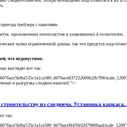
ке сэндвич-панелей, теперь необходимо подготовиться к их уст
ь.
 приезда трейлера с панелями.
о штук, проложенных пенопластом и упакованных в полиэтилен.
ические чалки ограниченной длины, так что придется подготови
ей, что недопустимо.
ые выглядят вот так:
pub_6076ace5bfba535c1a1ca589_6076ace837222b00b2fb7f9f/scale_120
учение и разгрузка сэндвич-панелей."/>
строительству из сэндвича. Установка каркаса..
от так:
pub_6076ace5bfba535c1a1ca589_6076ace8f459ef2d7989faa4/scale_1200