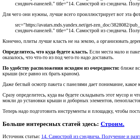
сэндвич-панелей." title="14. Самострой из сэндвича. Пол
Для чего они нужны, лучше всего проиллюстрирует вот эта фо
src="https://avatars.mds.yandex.net/get-zen_doc/3828082/
сэндвич-панелей." title="14. Самострой из сэндвича. Пол
Конечно, плиты лучше класть не на землю, а организовать дер
Определитесь, что куда будете класть.
Если места мало и паке
оказалось, что что-то из под чего-то надо доставать.
По удобству расположения исходим из очередности:
ближе все
крыши (все равно их брать краном).
Даже беглый осмотр пакета с панелями дает понимание, какое 
Сразу определитесь, куда вы будете складывать этот мусор и 
мокли до установки крыши и доборных элементов, пенопластовые
Теперь надо подготовить инструменты и площадку, чтобы поста
Больше интересных статей здесь:
Строим.
Источник статьи:
14. Самострой из сэндвича. Получение и разг