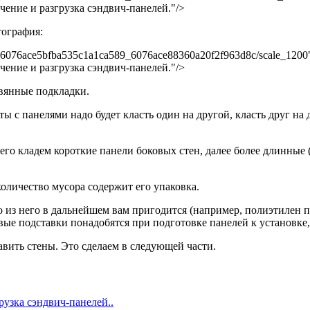
учение и разгрузка сэндвич-панелей."/>
тография:
pub_6076ace5bfba535c1a1ca589_6076ace88360a20f2f963d8c/scale_120
учение и разгрузка сэндвич-панелей."/>
евянные подкладки.
ты с панелями надо будет класть один на другой, класть друг на
го кладем короткие панели боковых стен, далее более длинные (
количество мусора содержит его упаковка.
что из него в дальнейшем вам пригодится (например, полиэтилен
 подставки понадобятся при подготовке панелей к установке, да
вить стены. Это сделаем в следующей части.
рузка сэндвич-панелей..