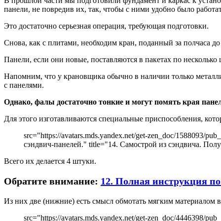
В прошлой части мы подготовили фундамент и каркас к установ
панели, не повредив их, так, чтобы с ними удобно было работат
Это достаточно серьезная операция, требующая подготовки.
Снова, как с плитами, необходим кран, поданный за полчаса до
Панели, если они новые, поставляются в пакетах по нескольк
Напомним, что у крановщика обычно в наличии только металл
с панелями.
Однако, фалы достаточно тонкие и могут помять края панел
Для этого изготавливаются специальные приспособления, котор
src="https://avatars.mds.yandex.net/get-zen_doc/1588093/
сэндвич-панелей." title="14. Самострой из сэндвича. Пол
Всего их делается 4 штуки.
Обратите внимание:
12. Полная инструкция по 
Из них две (нижние) есть смысл обмотать мягким материалом в
src="https://avatars.mds.yandex.net/get-zen_doc/4446398/