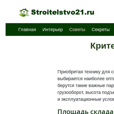
Главная
Интерьер
Советы
Секреты
Крит
Приобретая технику для с
выбирается наиболее опт
берутся такие важные па
грузооборот, высота подъ
и эксплуатационные усло
Площадь склада 