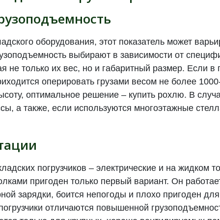
рузоподъемность
ладского оборудования, этот показатель может варьир
рузоподъемность выбирают в зависимости от специф
ая не только их вес, но и габаритный размер. Если в
иходится оперировать грузами весом не более 1000-
ысоту, оптимальное решение – купить рохлю. В слу
сы, а также, если используются многоэтажные стелл
атации
кладских погрузчиков – электрические и на жидком т
лками пригоден только первый вариант. Он работае
рной зарядки, боится непогоды и плохо пригоден для
погрузчики отличаются повышенной грузоподъемнос