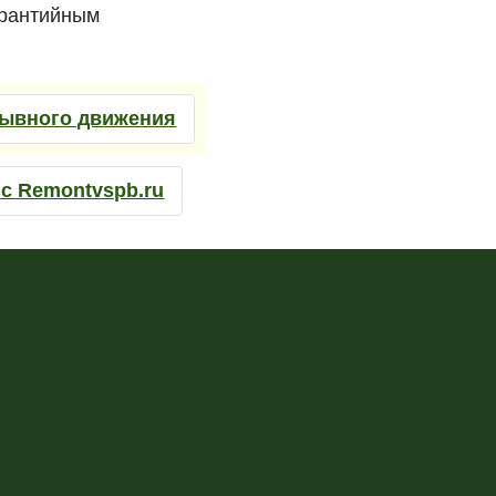
арантийным
рывного движения
с Remontvspb.ru