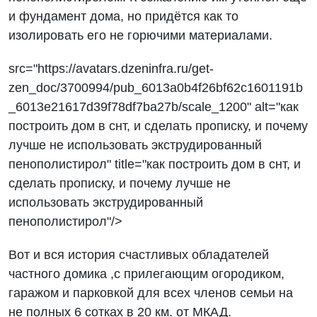
и фундамент дома, но придётся как то
изолировать его не горючими материалами.
src="https://avatars.dzeninfra.ru/get-
zen_doc/3700994/pub_6013a0b4f26bf62c1601191b
_6013e21617d39f78df7ba27b/scale_1200" alt="как
построить дом в снт, и сделать прописку, и почему
лучше не использовать экструдированный
пенополистирол" title="как построить дом в снт, и
сделать прописку, и почему лучше не
использовать экструдированный
пенополистирол"/>
Вот и вся история счастливых обладателей
частного домика ,с прилегающим огородиком,
гаражом и парковкой для всех членов семьи на
не полных 6 сотках в 20 км. от МКАД.