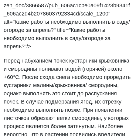
zen_doc/3866587/pub_606ac1cbe0a09f1423b9341f
_606ac2d4b2078603792334cd/scale_1200"
alt="Какие работы необходимо выполнить в саду/
огороде за апрель?" title="Какие работы
необходимо выполнить в саду/огороде за
апрель?"/>
Перед набуханием почек кустарники крыжовника
и смородины поливают водой (горячей) около
+60°C. После схода снега необходимо проредить
кустарники малины/крыжовника/ смородины,
однако выполнять это стоит до распускания
почек. В случае подмерзания ягод, их отрезку
необходимо выполнять позже. При появлении
листочков обрезают ветки смородины, у которых
процесс является более затянутым. Наиболее
вероятно, что в растении появились вредители,