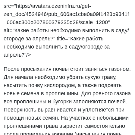
src="https://avatars.dzeninfra.ru/get-
zen_doc/4524946/pub_606ac1cbe0a09f1423b9341f
_606ac300b207860379235d28/scale_1200"
alt="Какие работы необходимо выполнить в саду/
огороде за апрель?" title="Какие работы
необходимо выполнить в саду/огороде за
апрель?"/>
После просыхания почвы стоит заняться газоном.
Для начала необходимо убрать сухую траву,
насытить почву кислородом, а также подсеять
новые семена в проплешины. Для ровного газона
все проплешины и бугорки заполняются почвой.
Поверхность выравнивается и уплотняется при
помощи новых семян. На участках с небольшими
проплешинами трава вырастит самостоятельно
после проведения аэрации (насыщения почвы