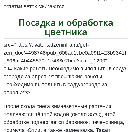
остатки веток сжигаются.
Посадка и обработка
цветника
src="https://avatars.dzeninfra.ru/get-
zen_doc/4498748/pub_606ac1cbe0a09f1423b9341f
_606ac4b445570e1e433e2bce/scale_1200"
alt="Какие работы необходимо выполнить в саду/
огороде за апрель?" title="Какие работы
необходимо выполнить в саду/огороде за
апрель?"/>
После схода снега зимнезеленые растения
поливаются тёплой водой (около 35°C), этой
обработке подвергается барвинок, печеночница,
примула Юлии, а также камнеломка. Такая