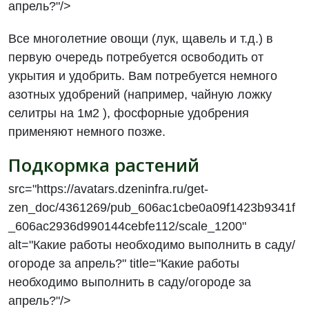
апрель?"/>
Все многолетние овощи (лук, щавель и т.д.) в
первую очередь потребуется освободить от
укрытия и удобрить. Вам потребуется немного
азотных удобрений (например, чайную ложку
селитры на 1м2 ), фосфорные удобрения
применяют немного позже.
Подкормка растений
src="https://avatars.dzeninfra.ru/get-
zen_doc/4361269/pub_606ac1cbe0a09f1423b9341f
_606ac2936d990144cebfe112/scale_1200"
alt="Какие работы необходимо выполнить в саду/
огороде за апрель?" title="Какие работы
необходимо выполнить в саду/огороде за
апрель?"/>