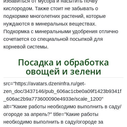
избавиться от мусора и насытить почву
кислородом. Также стоит не забывать о
подкормке многолетних растений, которые
нуждаются в минеральных веществах.
Подкормка с минеральными удобрения отлично
сочетается со специальной посыпкой для
корневой системы.
Посадка и обработка
овощей и зелени
src="https://avatars.dzeninfra.ru/get-
zen_doc/3437146/pub_606ac1cbe0a09f1423b9341f
_606ac2b9a773600090e4933e/scale_1200"
alt="Какие работы необходимо выполнить в саду/
огороде за апрель?" title="Какие работы
необходимо выполнить в саду/огороде за