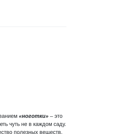
званием
«ноготки»
– это
ть чуть не в каждом саду.
ество полезных веществ.