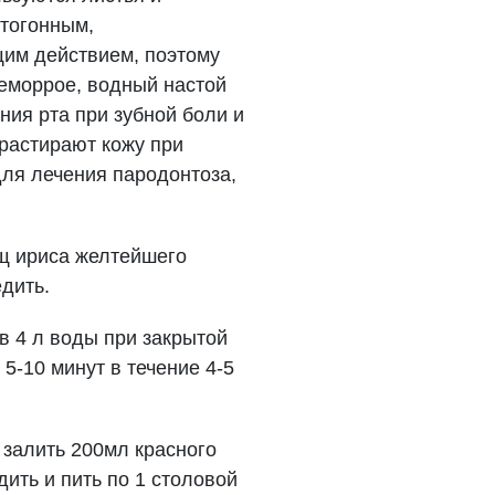
стогонным,
им действием, поэтому
еморрое, водный настой
ния рта при зубной боли и
 растирают кожу при
для лечения пародонтоза,
щ ириса желтейшего
едить.
в 4 л воды при закрытой
5-10 минут в течение 4-5
 залить 200мл красного
ить и пить по 1 столовой