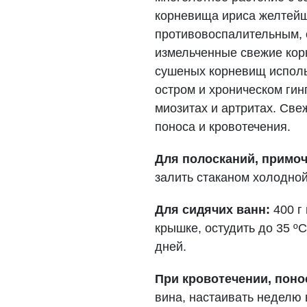
корневища ириса желтейш
противовоспалительным,
измельченные свежие кор
сушеных корневищ использ
остром и хроническом гин
миозитах и артритах. Све
поноса и кровотечения.
Для полосканий, примо
залить стаканом холодной
Для сидячих ванн:
400 г
крышке, остудить до 35 º
дней.
При кровотечении, понос
вина, настаивать неделю 