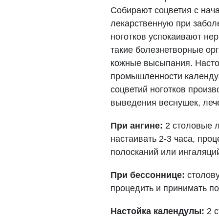
Собирают соцветия с нач
лекарственную при заболе
ноготков успокаивают нер
такие болезнетворные орг
кожные высыпания. Насто
промышленности календул
соцветий ноготков произ
выведения веснушек, лече
При ангине:
2 столовые л
настаивать 2-3 часа, проц
полосканий или ингаляци
При бессоннице:
столову
процедить и принимать по 
Настойка календулы:
2 с