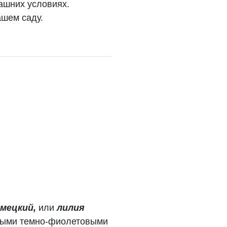
ашних условиях.
ашем саду.
емецкий,
или
лилия
ивыми темно-фиолетовыми