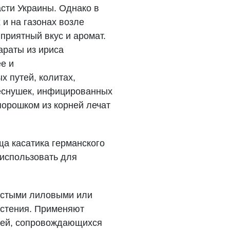
асти Украины. Однако в
 и на газонах возле
приятный вкус и аромат.
араты из ириса
е и
х путей, колитах,
веснушек, инфицированных
порошком из корней лечат
а касатика германского
 использовать для
истыми лиловыми или
астения. Применяют
аней, сопровождающихся