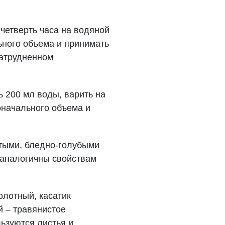
 четверть часа на водяной
льного объема и принимать
затрудненном
ь 200 мл воды, варить на
оначального объема и
лтыми, бледно-голубыми
 аналогичны свойствам
олотный, касатик
й – травянистое
ьзуются листья и