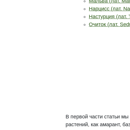
Мальва (лат. Mal
Нарцисс (лат. Na
Настурция (лат. 
Очиток (лат. Se
В первой части статьи м
растений, как амарант, б