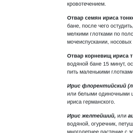
кровотечением.
Отвар семян ириса тонк
бане, после чего остудит
мелкими глотками по полс
мочеиспускании, носовых 
Отвар корневищ ириса т
водяной бане 15 минут, о
пить маленькими глотками
Ирис флорентийский (лат.
или белыми одиночными ц
ириса германского.
Ирис желтейший,
или
а
водяной, огуречник, пету
многолетнее растение с з