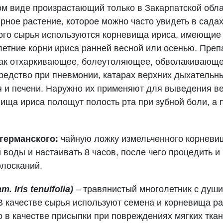
ом виде произрастающий только в Закарпатской обл
ярное растение, которое можно часто увидеть в садах
ого сырья используются корневища ириса, имеющие 
етние корни ириса ранней весной или осенью. Преп
как отхаркивающее, болеутоляющее, обволакивающе
едство при пневмонии, катарах верхних дыхательны
я и печени. Наружно их применяют для выведения 
вища ириса полощут полость рта при зубной боли, а 
германского:
чайную ложку измельченного корневищ
 воды и настаивать 8 часов, после чего процедить и
олосканий.
Iris tenuifolia)
– травянистый многолетник с душ
 В качестве сырья используют семена и корневища р
о в качестве присыпки при повреждениях мягких тк