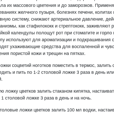
ала их массового цветения и до заморозков. Примен
ваниях желчного пузыря, болезнях печени, колитах 
вную систему, снижают артериальное давление, дей
анизмы, как стафилококк и стрептококк, заживляют 
йкой календулы полощут рот при стоматите и горло 
у используют для ароматизации и подкрашивания с
водят ухаживающие средства для воспаленной и чувс
ния пористой кожи и трещин на пятках.
ожки соцветий ноготков поместить в термос, залить 
едить и пить по 1-2 столовой ложке 3 раза в день и
й.
ю ложку цветков залить стаканом кипятка, настаивать
1 столовой ложке 3 раза в день и на ночь.
толовые ложки цветков залить 100 мл водки, настаив