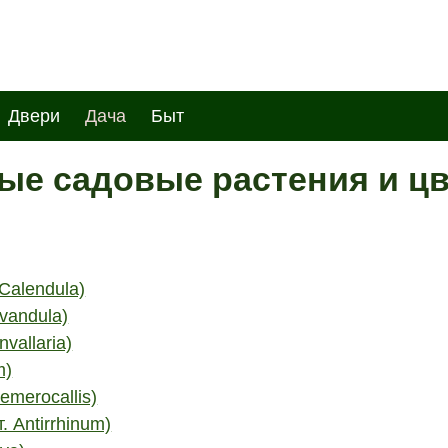
Двери
Дача
Быт
е садовые растения и цве
Calendula)
vandula)
vallaria)
m)
emerocallis)
. Antirrhinum)