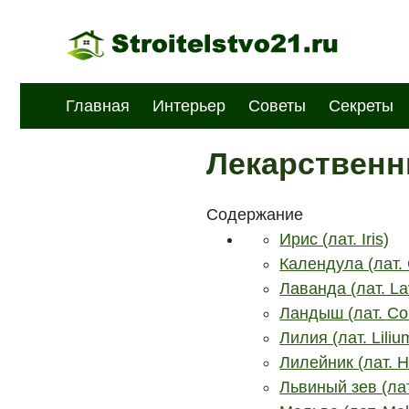
Главная
Интерьер
Советы
Секреты
Лекарственны
Содержание
Ирис (лат. Iris)
Календула (лат. 
Лаванда (лат. La
Ландыш (лат. Con
Лилия (лат. Liliu
Лилейник (лат. H
Львиный зев (лат