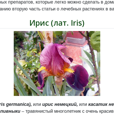
ых препаратов, которые легко можно сделать в дом
нию вторую часть статьи о лечебных растениях в в
Ирис (лат. Iris)
is germanica),
или
ирис немецкий,
или
касатик н
 пивныки
– травянистый многолетник с очень крас