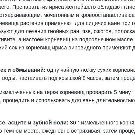
его. Препараты из ириса желтейшего обладают гли
 отхаркивающим, мочегонным и кровоостанавливающ
невища растения применяют для сидячих ванн при г
уют для лечения гнойных ран, язв, ожогов, полоска
гивите, а настоем корневищ на подсолнечном масле
жий сок из корневищ ириса аировидного применяют 
чек и обмываний:
одну чайную ложку сухих корневи
 воды, настаивать под крышкой 8 часов, затем проц
 измельченных на терке корневищ проварить 5 минут 
C, процедить и использовать для ванн длительностью 
е, асците и зубной боли:
30 г измельченного корня
в темном месте, ежедневно встряхивая, затем процед