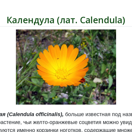
Календула (лат. Calendula)
(Calendula officinalis),
больше известная под на
астение, чьи желто-оранжевые соцветия можно увиде
зуются именно корзинки ноготков, содержащие множ