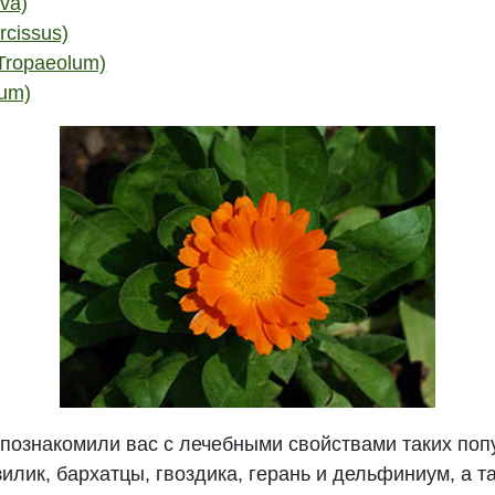
va)
rcissus)
Tropaeolum)
dum)
ы познакомили вас с лечебными свойствами таких по
азилик, бархатцы, гвоздика, герань и дельфиниум, а