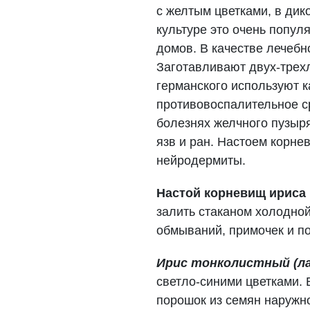
с желтым цветками, в дик
культуре это очень попул
домов. В качестве лечебн
Заготавливают двух-трехл
германского используют 
противовоспалительное ср
болезнях желчного пузыр
язв и ран. Настоем корне
нейродермиты.
Настой корневищ ириса 
залить стаканом холодной
обмываний, примочек и п
Ирис тонколистный (лат. 
светло-синими цветками.
порошок из семян наружн