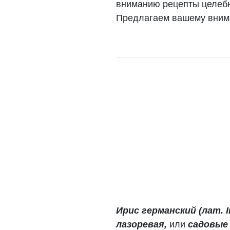
вниманию рецепты целебн
Предлагаем вашему внима
Ирис германский (лат. Ir
лазоревая,
или
садовые