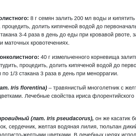
олистного:
8 г семян залить 200 мл воды и кипятить
ь, процедить, долить кипяченой водой до первонача
такана 3-4 раза в день до еды при кровавой рвоте, 
и маточных кровотечениях.
онколистного:
40 г измельченного корневища залит
студить, процедить, долить кипяченой водой до перв
 по 1/3 стакана 3 раза в день при меноррагии.
 Iris florentina)
– травянистый многолетник с же
ветками. Лечебные свойства ириса флорентийского
ировидный (лат. Iris pseudacorus),
он же касатик б
шок, сердечник, желтая водяная лилия, тюльпан дики
олотисто-желтыми цветками. В лечебных целях испол