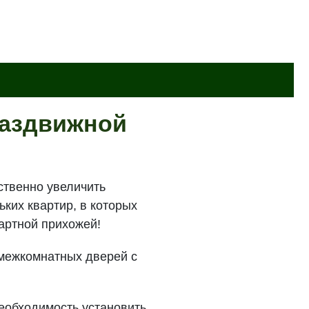
раздвижной
ственно увеличить
ких квартир, в которых
дартной прихожей!
а межкомнатных дверей с
еобходимость установить