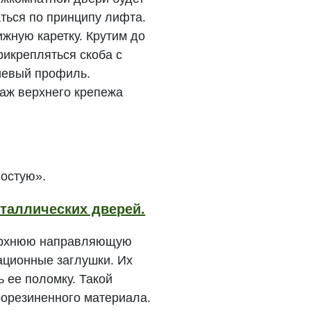
ться по принципу лифта.
ижную каретку. Крутим до
рикрепляться скоба с
иевый профиль.
таж верхнего крепежа
лостую».
таллических дверей.
 верхнюю направляющую
ационные заглушки. Их
ь ее поломку. Такой
рорезиненного материала.