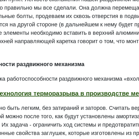
ько правильно мы все сделали. Она должна перемеща
льные болты, продеваем их сквозь отверстия в подв
ится на другой стороне (в дальнейшем к нему будет п
е элементы необходимо вставить в верхний алюмин
хней направляющей каретка говорит о том, что мон
ности раздвижного механизма
ка работоспособности раздвижного механизма «вхо
ехнология терморазрыва в производстве ме
но быть легким, без затираний и заторов. Считать
й можно после того, как будут установлены амортиз
 Их задача - ограничить ход системы и предотвратит
нные свойства заглушек, которые изготовлены из п