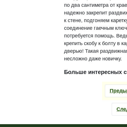
по два сантиметра от кра
надежно закрепит раздви
к стене, подгоняем каретк
соединение гаечным ключо
потребуется помощь. Вед
крепить скобу к болту в 
дверью! Такая раздвижная
несложно даже новичку.
Больше интересных с
Преды
Сле