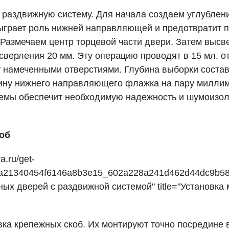
раздвижную систему. Для начала создаем углубление
сыграет роль нижней направляющей и предотвратит 
 Размечаем центр торцевой части двери. Затем выс
сверления 20 мм. Эту операцию проводят в 15 мл. о
 намеченными отверстиями. Глубина выборки состав
ну нижнего направляющего флажка на пару миллиме
темы обеспечит необходимую надежность и шумоизо
коб
a.ru/get-
a21340454f6146a8b3e15_602a228a241d462d44dc9b58
ных дверей с раздвижной системой" title="Установк
ка крепежных скоб. Их монтируют точно посредине в