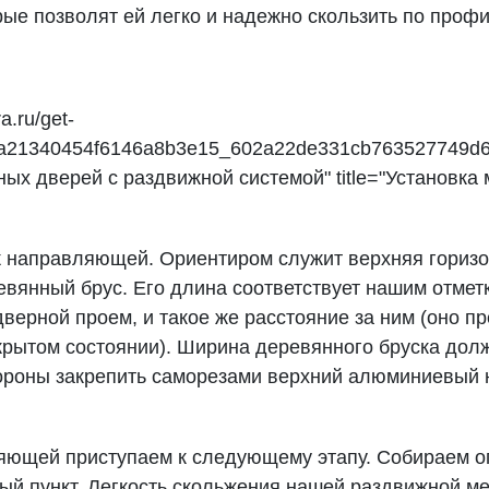
ые позволят ей легко и надежно скользить по проф
a.ru/get-
a21340454f6146a8b3e15_602a22de331cb763527749d6
ных дверей с раздвижной системой" title="Установк
 направляющей. Ориентиром служит верхняя горизо
вянный брус. Его длина соответствует нашим отметк
дверной проем, и такое же расстояние за ним (оно п
крытом состоянии). Ширина деревянного бруска долж
тороны закрепить саморезами верхний алюминиевы
ляющей приступаем к следующему этапу. Собираем 
мый пункт. Легкость скольжения нашей раздвижной м