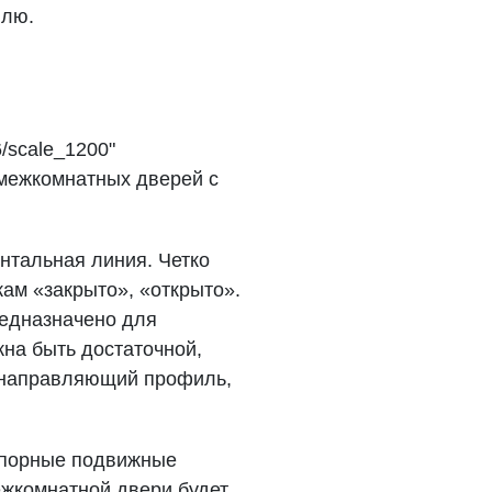
илю.
/scale_1200"
а межкомнатных дверей с
нтальная линия. Четко
ам «закрыто», «открыто».
редназначено для
на быть достаточной,
й направляющий профиль,
опорные подвижные
ежкомнатной двери будет