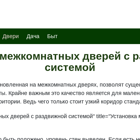
Двери
Дача
Быт
 межкомнатных дверей с 
системой
ановленная на межкомнатных дверях, позволят суще
ы. Крайне важным это качество является для малень
ритории. Ведь чего только стоит узкий коридор стан
ных дверей с раздвижной системой" title="Установк
 быть положено, уровень стен выведен. Если есть н