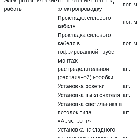
Электротехнические
Штробление стен под
пог. м
работы
электропроводку
Прокладка силового
пог. м
кабеля
Прокладка силового
кабеля в
пог. м
гофрированной трубе
Монтаж
распределительной
шт.
(распаячной) коробки
Установка розетки
шт.
Установка выключателя
шт.
Установка светильника в
потолок типа
шт.
«Армстронг»
Установка накладного