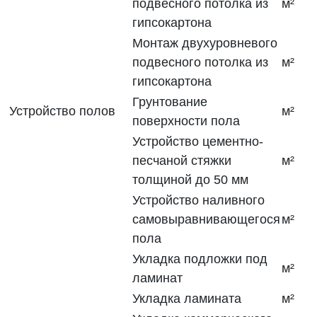
подвесного потолка из
м²
гипсокартона
Монтаж двухуровневого
подвесного потолка из
м²
гипсокартона
Грунтование
Устройство полов
м²
поверхности пола
Устройство цементно-
песчаной стяжки
м²
толщиной до 50 мм
Устройство наливного
самовыравнивающегося
м²
пола
Укладка подложки под
м²
ламинат
Укладка ламината
м²