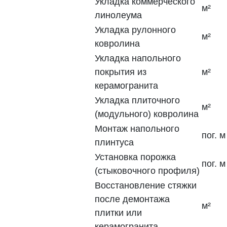
Укладка коммерческого
м²
линолеума
Укладка рулонного
м²
ковролина
Укладка напольного
покрытия из
м²
керамогранита
Укладка плиточного
м²
(модульного) ковролина
Монтаж напольного
пог. м
плинтуса
Установка порожка
пог. м
(стыковочного профиля)
Восстановление стяжки
после демонтажа
м²
плитки или
керамогранита