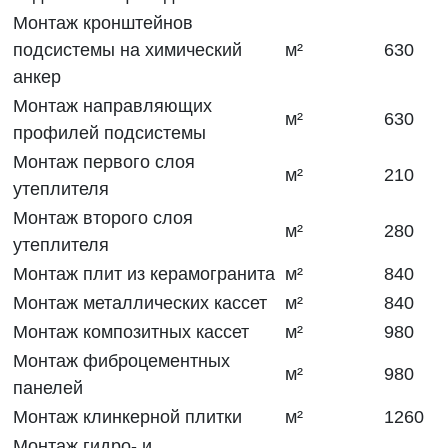
Монтаж кронштейнов
подсистемы на химический
м²
630
анкер
Монтаж направляющих
м²
630
профилей подсистемы
Монтаж первого слоя
м²
210
утеплителя
Монтаж второго слоя
м²
280
утеплителя
Монтаж плит из керамогранита
м²
840
Монтаж металлических кассет
м²
840
Монтаж композитных кассет
м²
980
Монтаж фиброцементных
м²
980
панелей
Монтаж клинкерной плитки
м²
1260
Монтаж гидро- и