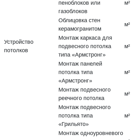
пеноблоков или
м²
газоблоков
Облицовка стен
м²
керамогранитом
Монтаж каркаса для
Устройство
подвесного потолка
м²
потолков
типа «Армстронг»
Монтаж панелей
потолка типа
м²
«Армстронг»
Монтаж подвесного
м²
реечного потолка
Монтаж подвесного
потолка типа
м²
«Грильято»
Монтаж одноуровневого