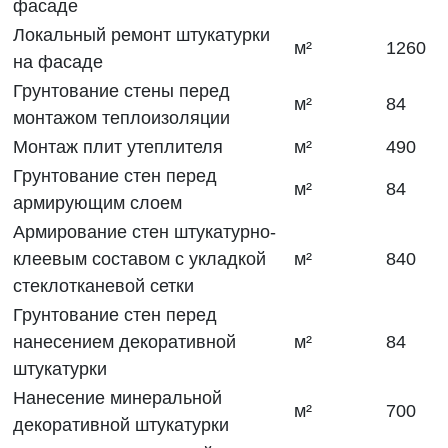
фасаде
Локальный ремонт штукатурки
м²
1260
на фасаде
Грунтование стены перед
м²
84
монтажом теплоизоляции
Монтаж плит утеплителя
м²
490
Грунтование стен перед
м²
84
армирующим слоем
Армирование стен штукатурно-
клеевым составом с укладкой
м²
840
стеклотканевой сетки
Грунтование стен перед
нанесением декоративной
м²
84
штукатурки
Нанесение минеральной
м²
700
декоративной штукатурки