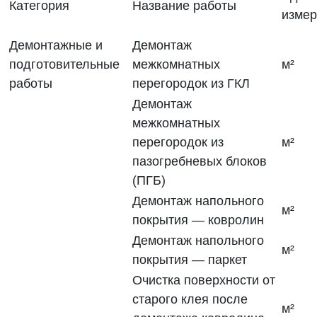
Категория
Название работы
изме
Демонтажные и
Демонтаж
подготовительные
межкомнатных
м²
работы
перегородок из ГКЛ
Демонтаж
межкомнатных
перегородок из
м²
пазогребневых блоков
(ПГБ)
Демонтаж напольного
м²
покрытия — ковролин
Демонтаж напольного
м²
покрытия — паркет
Очистка поверхности от
старого клея после
м²