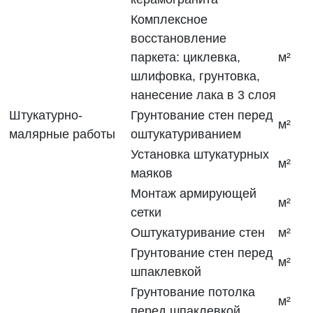
Комплексное
восстановление
паркета: циклевка,
м²
шлифовка, грунтовка,
нанесение лака в 3 слоя
Штукатурно-
Грунтование стен перед
м²
малярные работы
оштукатуриванием
Установка штукатурных
м²
маяков
Монтаж армирующей
м²
сетки
Оштукатуривание стен
м²
Грунтование стен перед
м²
шпаклевкой
Грунтование потолка
м²
перед шпаклевкой