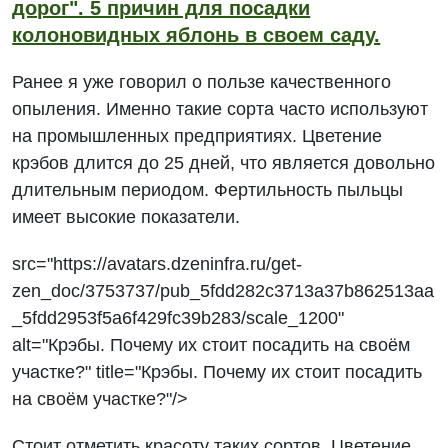
дорог". 5 причин для посадки
колоновидных яблонь в своем саду.
Ранее я уже говорил о пользе качественного
опыления. Именно такие сорта часто используют
на промышленных предприятиях. Цветение
крэбов длится до 25 дней, что является довольно
длительным периодом. Фертильность пыльцы
имеет высокие показатели.
src="https://avatars.dzeninfra.ru/get-
zen_doc/3753737/pub_5fdd282c3713a37b862513aa
_5fdd2953f5a6f429fc39b283/scale_1200"
alt="Крэбы. Почему их стоит посадить на своём
участке?" title="Крэбы. Почему их стоит посадить
на своём участке?"/>
Стоит отметить красоту таких сортов. Цветение