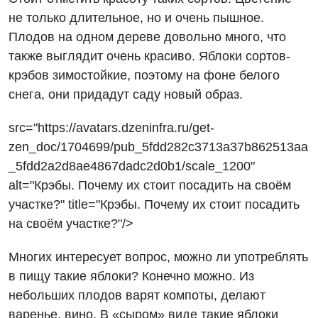
не только длительное, но и очень пышное.
Плодов на одном дереве довольно много, что
также выглядит очень красиво. Яблоки сортов-
крэбов зимостойкие, поэтому на фоне белого
снега, они придадут саду новый образ.
src="https://avatars.dzeninfra.ru/get-
zen_doc/1704699/pub_5fdd282c3713a37b862513aa
_5fdd2a2d8ae4867dadc2d0b1/scale_1200"
alt="Крэбы. Почему их стоит посадить на своём
участке?" title="Крэбы. Почему их стоит посадить
на своём участке?"/>
Многих интересует вопрос, можно ли употреблять
в пищу такие яблоки? Конечно можно. Из
небольших плодов варят компоты, делают
варенье, вино. В «сыром» виде такие яблоки