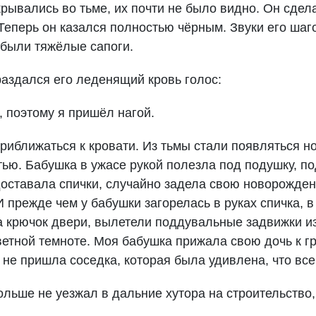
крывались во тьме, их почти не было видно. Он сдел
Теперь он казался полностью чёрным. Звуки его шаг
м были тяжёлые сапоги.
аздался его леденящий кровь голос:
, поэтому я пришёл нагой.
риближаться к кровати. Из тьмы стали появляться но
ью. Бабушка в ужасе рукой полезла под подушку, по
 доставала спички, случайно задела свою новорожден
И прежде чем у бабушки загорелась в руках спичка, в
а крючок двери, вылетели поддувальные задвижки и
етной темноте. Моя бабушка прижала свою дочь к гр
а не пришла соседка, которая была удивлена, что вс
ольше не уезжал в дальние хутора на строительство,