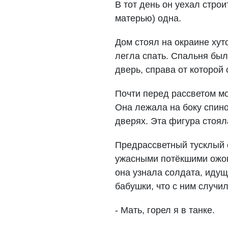
В тот день он уехал стро
матерью) одна.
Дом стоял на окраине хуто
легла спать. Спальня был
дверь, справа от которой
Почти перед рассветом мо
Она лежала на боку спино
дверях. Эта фигура стоял
Предрассветный тусклый с
ужасными потёкшими ожога
она узнала солдата, идущ
бабушки, что с ним случил
- Мать, горел я в танке.