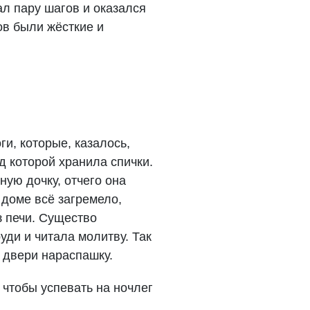
ал пару шагов и оказался
ов были жёсткие и
ги, которые, казалось,
д которой хранила спички.
ную дочку, отчего она
 доме всё загремело,
з печи. Существо
уди и читала молитву. Так
е двери нараспашку.
 чтобы успевать на ночлег