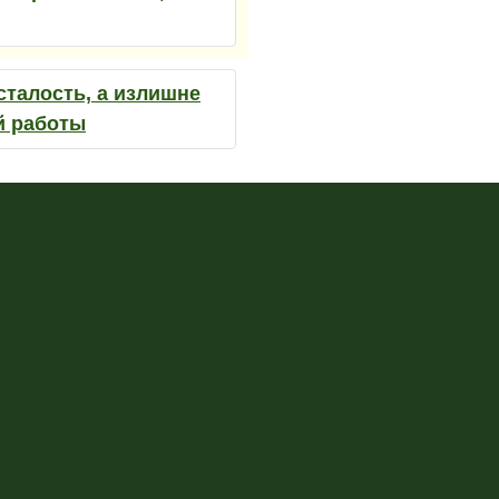
талость, а излишне
й работы