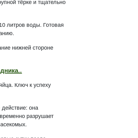
рупной тёрке и тщательно
0 литров воды. Готовая
ванию.
ание нижней стороне
дника..
йца. Ключ к успеху
 действие: она
овременно разрушает
насекомых.