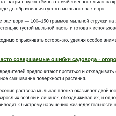
: натрите кусок тёмного хозяйственного мыла на к
воде до образования густого мыльного раствора.
 раствора — 100–150 граммов мыльной стружки на 1
стенцию густой мыльной пасты и готова к использо
одимо опрыскивать осторожно, уделяя особое вним
асто совершаемые ошибки садовода - огоро
вредителей предпочитают прятаться и откладывать я
ное смачивание поверхности растения.
сения раствора мыльная плёнка оказывает двойное
взрослых особей и личинок, обездвиживая их, и одн
приводит к быстрому нарушению жизнедеятельности 