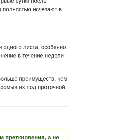
ервые сутки после
о полностью исчезают в
и одного листа, особенно
енение в течение недели
больше преимуществ, чем
промыв их под проточной
 преткновения, а не