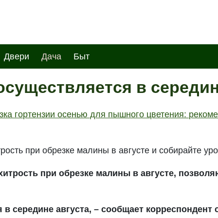
Двери
Дача
Быт
осуществляется в середин
зка гортензии осенью для пышного цветения: реком
рость при обрезке малины в августе и собирайте ур
итрость при обрезке малины в августе, позвол
 в середине августа, – сообщает корреспондент 