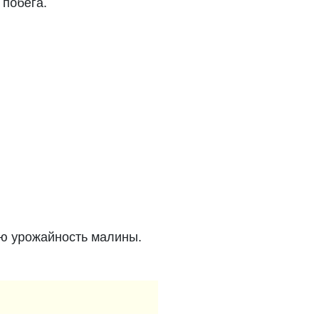
 побега.
ую урожайность малины.