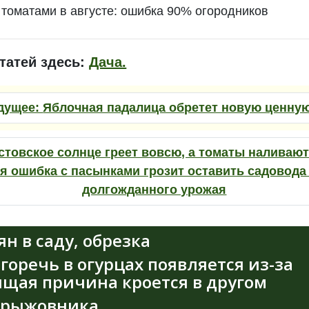
с томатами в августе: ошибка 90% огородников
татей здесь:
Дача.
дущее:
Яблочная падалица обретет новую ценну
стовское солнце греет вовсю, а томаты наливают
я ошибка с пасынками грозит оставить садовода 
долгожданного урожая
н в саду, обрезка
горечь в огурцах появляется из-за
ящая причина кроется в другом
 крыжовника