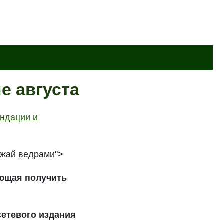
е августа
ендации и
ожай ведрами">
яющая получить
сетевого издания