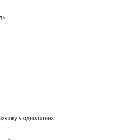
ды.
рхушку у однолетних