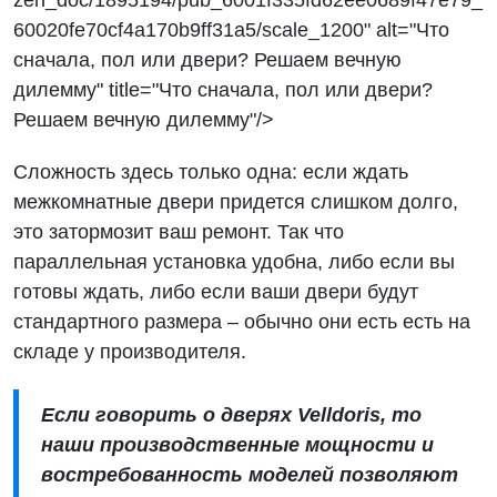
zen_doc/1895194/pub_6001f335fd62ee0689f47e79_
60020fe70cf4a170b9ff31a5/scale_1200" alt="Что
сначала, пол или двери? Решаем вечную
дилемму" title="Что сначала, пол или двери?
Решаем вечную дилемму"/>
Сложность здесь только одна: если ждать
межкомнатные двери придется слишком долго,
это затормозит ваш ремонт. Так что
параллельная установка удобна, либо если вы
готовы ждать, либо если ваши двери будут
стандартного размера – обычно они есть есть на
складе у производителя.
Если говорить о дверях Velldoris, то
наши производственные мощности и
востребованность моделей позволяют