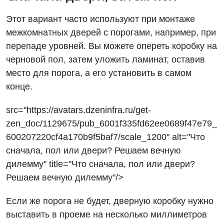
Этот вариант часто используют при монтаже
межкомнатных дверей с порогами, например, при
перепаде уровней. Вы можете опереть коробку на
черновой пол, затем уложить ламинат, оставив
место для порога, а его установить в самом
конце.
src="https://avatars.dzeninfra.ru/get-
zen_doc/1129675/pub_6001f335fd62ee0689f47e79_
600207220cf4a170b9f5baf7/scale_1200" alt="Что
сначала, пол или двери? Решаем вечную
дилемму" title="Что сначала, пол или двери?
Решаем вечную дилемму"/>
Если же порога не будет, дверную коробку нужно
выставить в проеме на несколько миллиметров