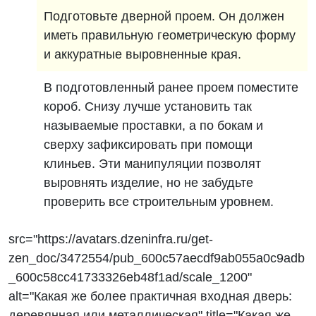
Подготовьте дверной проем. Он должен
иметь правильную геометрическую форму
и аккуратные выровненные края.
В подготовленный ранее проем поместите
короб. Снизу лучше установить так
называемые проставки, а по бокам и
сверху зафиксировать при помощи
клиньев. Эти манипуляции позволят
выровнять изделие, но не забудьте
проверить все строительным уровнем.
src="https://avatars.dzeninfra.ru/get-
zen_doc/3472554/pub_600c57aecdf9ab055a0c9adb
_600c58cc41733326eb48f1ad/scale_1200"
alt="Какая же более практичная входная дверь:
деревянная или металлическая" title="Какая же