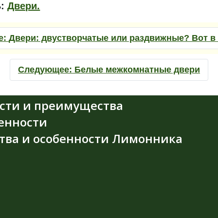
ь:
Двери.
е:
Двери: двустворчатые или раздвижные? Вот в 
Следующее:
Белые межкомнатные двери
ости и преимущества
енности
ства и особенности Лимонника