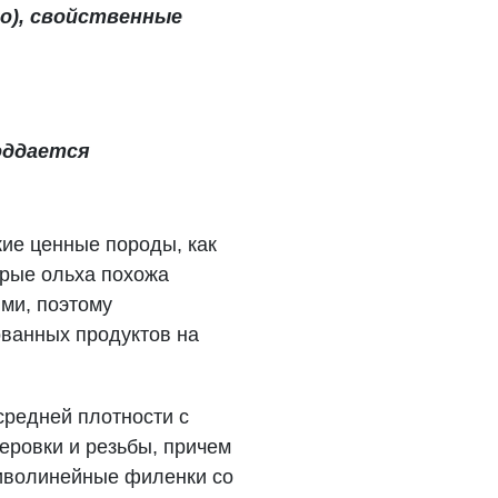
о), свойственные
оддается
кие ценные породы, как
торые ольха похожа
ми, поэтому
ованных продуктов на
средней плотности с
еровки и резьбы, причем
риволинейные филенки со