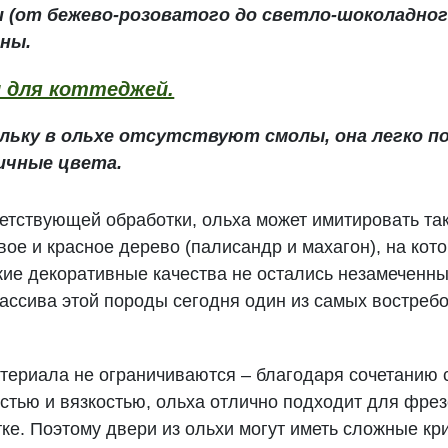
 (от бежево-розоватого до светло-шоколадног
ины.
 для коттеджей.
ольку в ольхе отсутствуют смолы, она легко п
ичные цвета.
ветствующей обработки, ольха может имитировать та
овое и красное дерево (палисандр и махагон), на ко
кие декоративные качества не остались незамеченны
ассива этой породы сегодня один из самых востреб
териала не ограничиваются – благодаря сочетанию 
стью и вязкостью, ольха отлично подходит для фрез
тке. Поэтому двери из ольхи могут иметь сложные к