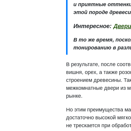
и приятные оттенки
этой породе древес
Интересное:
Двери
В то же время, поск
тонированию в разл
В результате, после соот
вишня, орех, а также роз
строением древесины. Та
межкомнатные двери из м
рынке.
Но этим преимущества ма
достаточно высокой мягко
не трескается при обрабо