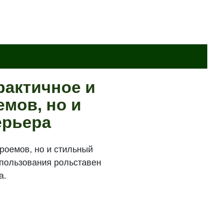
рактичное и
мов, но и
ерьера
роемов, но и стильный
спользования рольставен
а.