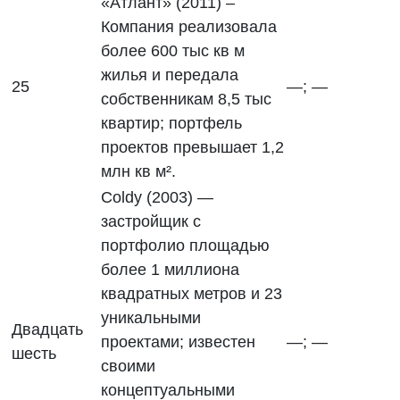
«Атлант» (2011) –
Компания реализовала
более 600 тыс кв м
жилья и передала
25
—; —
собственникам 8,5 тыс
квартир; портфель
проектов превышает 1,2
млн кв м².
Coldy (2003) —
застройщик с
портфолио площадью
более 1 миллиона
квадратных метров и 23
уникальными
Двадцать
проектами; известен
—; —
шесть
своими
концептуальными