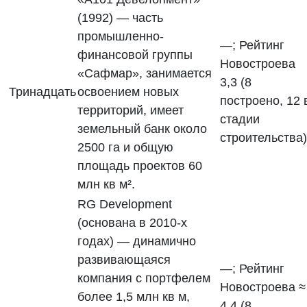
(1992) — часть
промышленно-
—; Рейтинг
финансовой группы
Новостроева
«Сафмар», занимается
3,3 (8
Тринадцать
освоением новых
построено, 12 
территорий, имеет
стадии
земельный банк около
строительства)
2500 га и общую
площадь проектов 60
млн кв м².
RG Development
(основана в 2010-х
годах) — динамично
развивающаяся
—; Рейтинг
компания с портфелем
Новостроева ≈
более 1,5 млн кв м,
4,4 (8