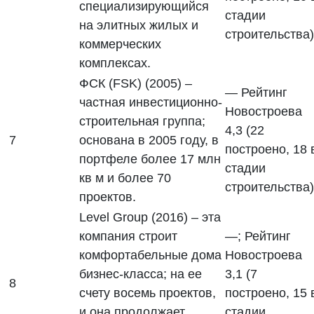
специализирующийся
стадии
на элитных жилых и
строительства)
коммерческих
комплексах.
ФСК (FSK) (2005) –
— Рейтинг
частная инвестиционно-
Новостроева
строительная группа;
4,3 (22
7
основана в 2005 году, в
построено, 18 
портфеле более 17 млн
стадии
кв м и более 70
строительства)
проектов.
Level Group (2016) – эта
компания строит
—; Рейтинг
комфортабельные дома
Новостроева
бизнес-класса; на ее
3,1 (7
8
счету восемь проектов,
построено, 15 
и она продолжает
стадии