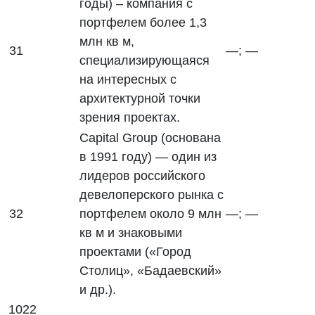
годы) – компания с
портфелем более 1,3
млн кв м,
31
—; —
специализирующаяся
на интересных с
архитектурной точки
зрения проектах.
Capital Group (основана
в 1991 году) — один из
лидеров российского
девелоперского рынка с
32
портфелем около 9 млн
—; —
кв м и знаковыми
проектами («Город
Столиц», «Бадаевский»
и др.).
1022