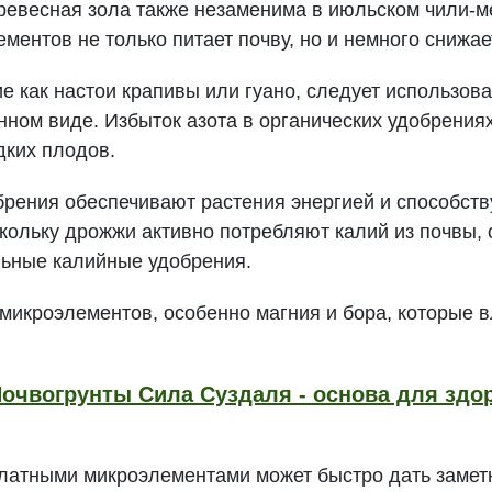
евесная зола также незаменима в июльском чили-м
ментов не только питает почву, но и немного снижае
ие как настои крапивы или гуано, следует использов
нном виде. Избыток азота в органических удобрениях
дких плодов.
ения обеспечивают растения энергией и способств
кольку дрожжи активно потребляют калий из почвы,
льные калийные удобрения.
 микроэлементов, особенно магния и бора, которые 
очвогрунты Сила Суздаля - основа для здор
латными микроэлементами может быстро дать замет