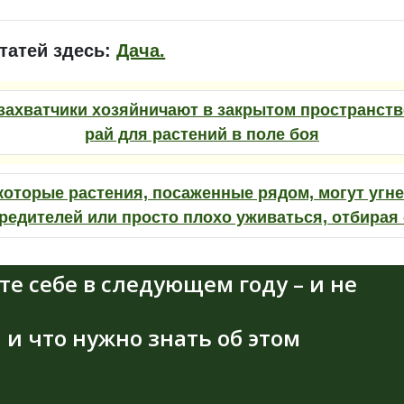
татей здесь:
Дача.
захватчики хозяйничают в закрытом пространств
рай для растений в поле боя
которые растения, посаженные рядом, могут угнет
редителей или просто плохо уживаться, отбирая с
те себе в следующем году – и не
 и что нужно знать об этом