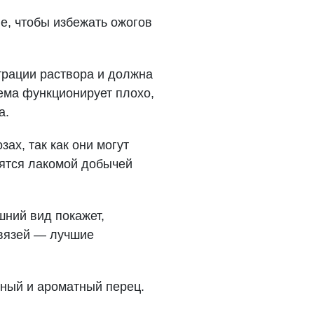
е, чтобы избежать ожогов
.
трации раствора и должна
тема функционирует плохо,
а.
ах, так как они могут
вятся лакомой добычей
шний вид покажет,
авязей — лучшие
чный и ароматный перец.