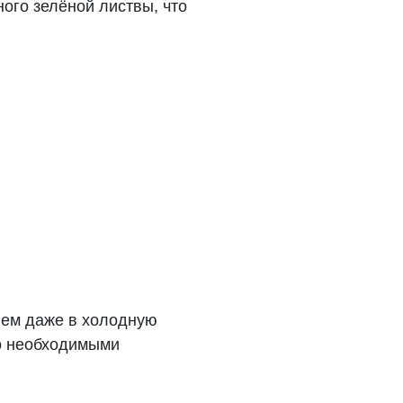
ного зелёной листвы, что
ием даже в холодную
го необходимыми