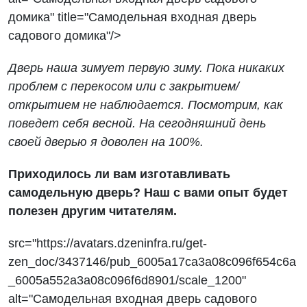
домика" title="Самодельная входная дверь
садового домика"/>
Дверь наша зимует первую зиму. Пока никаких
проблем с перекосом или с закрытием/
открытием не наблюдается. Посмотрим, как
поведет себя весной. На сегодняшний день
своей дверью я доволен на 100%.
Приходилось ли вам изготавливать
самодельную дверь? Наш с вами опыт будет
полезен другим читателям.
src="https://avatars.dzeninfra.ru/get-
zen_doc/3437146/pub_6005a17ca3a08c096f654c6a
_6005a552a3a08c096f6d8901/scale_1200"
alt="Самодельная входная дверь садового