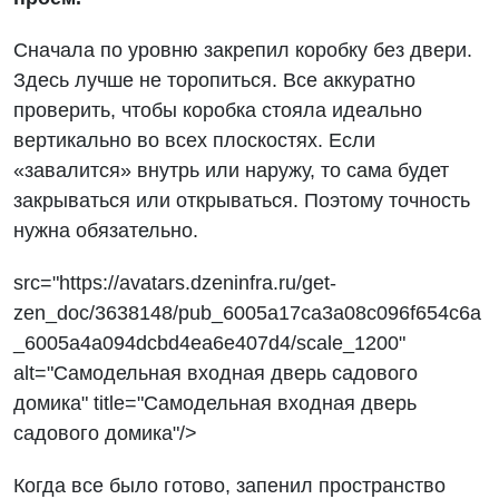
Сначала по уровню закрепил коробку без двери.
Здесь лучше не торопиться. Все аккуратно
проверить, чтобы коробка стояла идеально
вертикально во всех плоскостях. Если
«завалится» внутрь или наружу, то сама будет
закрываться или открываться. Поэтому точность
нужна обязательно.
src="https://avatars.dzeninfra.ru/get-
zen_doc/3638148/pub_6005a17ca3a08c096f654c6a
_6005a4a094dcbd4ea6e407d4/scale_1200"
alt="Самодельная входная дверь садового
домика" title="Самодельная входная дверь
садового домика"/>
Когда все было готово, запенил пространство