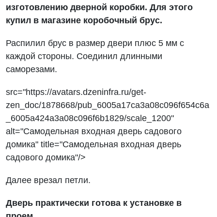
изготовлению дверной коробки. Для этого
купил в магазине коробочный брус.
Распилил брус в размер двери плюс 5 мм с
каждой стороны. Соединил длинными
саморезами.
src="https://avatars.dzeninfra.ru/get-
zen_doc/1878668/pub_6005a17ca3a08c096f654c6a
_6005a424a3a08c096f6b1829/scale_1200"
alt="Самодельная входная дверь садового
домика" title="Самодельная входная дверь
садового домика"/>
Далее врезал петли.
Дверь практически готова к установке в
проем.