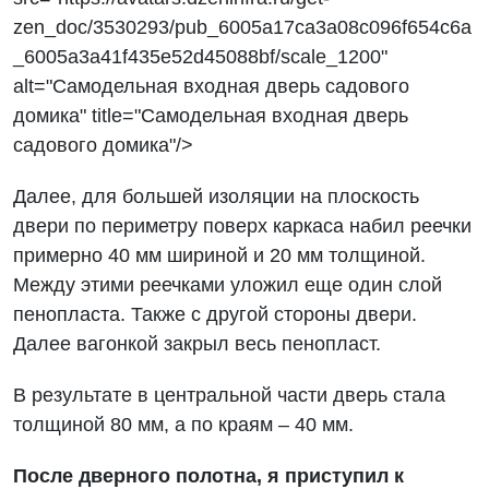
zen_doc/3530293/pub_6005a17ca3a08c096f654c6a
_6005a3a41f435e52d45088bf/scale_1200"
alt="Самодельная входная дверь садового
домика" title="Самодельная входная дверь
садового домика"/>
Далее, для большей изоляции на плоскость
двери по периметру поверх каркаса набил реечки
примерно 40 мм шириной и 20 мм толщиной.
Между этими реечками уложил еще один слой
пенопласта. Также с другой стороны двери.
Далее вагонкой закрыл весь пенопласт.
В результате в центральной части дверь стала
толщиной 80 мм, а по краям – 40 мм.
После дверного полотна, я приступил к