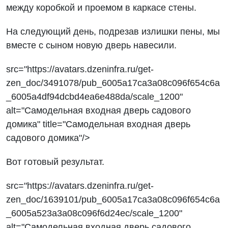
между коробкой и проемом в каркасе стены.
На следующий день, подрезав излишки пены, мы
вместе с сыном новую дверь навесили.
src="https://avatars.dzeninfra.ru/get-
zen_doc/3491078/pub_6005a17ca3a08c096f654c6a
_6005a4df94dcbd4ea6e488da/scale_1200"
alt="Самодельная входная дверь садового
домика" title="Самодельная входная дверь
садового домика"/>
Вот готовый результат.
src="https://avatars.dzeninfra.ru/get-
zen_doc/1639101/pub_6005a17ca3a08c096f654c6a
_6005a523a3a08c096f6d24ec/scale_1200"
alt="Самодельная входная дверь садового